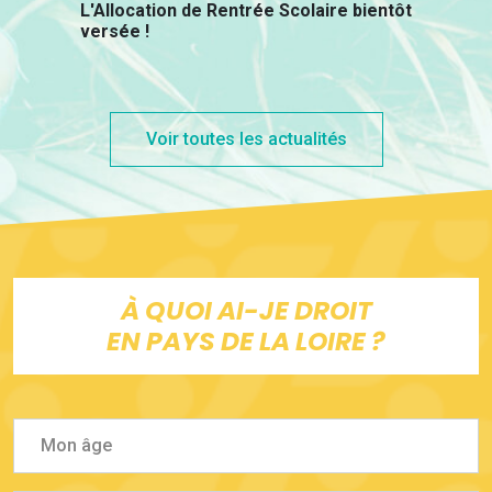
L'Allocation de Rentrée Scolaire bientôt
versée !
Voir toutes les actualités
À QUOI AI-JE DROIT
EN PAYS DE LA LOIRE ?