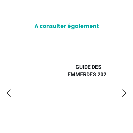
A consulter également
D
GUIDE DES
EURO
EMMERDES 2025
LA 