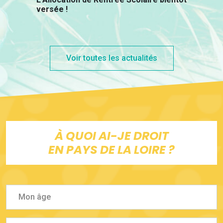
versée !
Voir toutes les actualités
À QUOI AI-JE DROIT
EN PAYS DE LA LOIRE ?