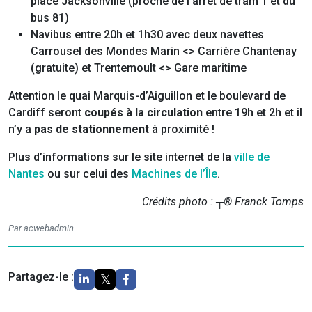
place Jacksonville (proche de l’arrêt de tram 1 et du
bus 81)
Navibus entre 20h et 1h30 avec deux navettes
Carrousel des Mondes Marin <> Carrière Chantenay
(gratuite) et Trentemoult <> Gare maritime
Attention le quai Marquis-d’Aiguillon et le boulevard de
Cardiff seront
coupés à la circulation
entre 19h et 2h et il
n’y a
pas de stationnement
à proximité !
Plus d’informations sur le site internet de la
ville de
Nantes
ou sur celui des
Machines de l’Île
.
Crédits photo : ┬® Franck Tomps
Par acwebadmin
Partagez-le :