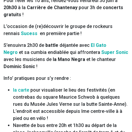
Pour fêter les 10 ans, rendez-vous vendredi 30 juin à
20h30
à la
Carrière de Chantenay
pour 3h de
concerts
gratuits
!
L’occasion de (re)découvrir le groupe de rockeurs
rennais
Sucess
en première partie !
S’ensuivra 2h30 de
battle
déjantée avec
El Gato
Negro
et sa cumbia endiablée qui affrontera
Super Sonic
avec les musiciens de
la Mano Negra
et le chanteur
Dominic Sonic
!
Info’ pratiques pour s’y rendre :
la carte
pour visualiser le lieu des festivités (en
contrebas du square Maurice Schwob à quelques
rues du Musée Jules Verne sur la butte Sainte-Anne).
L’endroit est accessible depuis lme centre-ville à à
pied ou en vélo !
Navette de bus entre 20h et 1h30 au départ de la