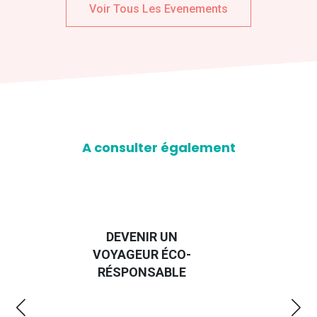
Voir Tous Les Evenements
A consulter également
D
GUIDE DES
EURO
EMMERDES 2025
LA 