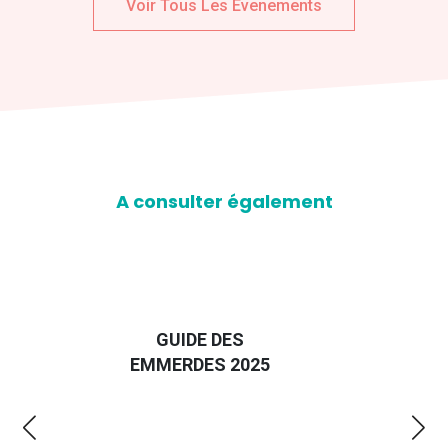
Voir Tous Les Evenements
A consulter également
D
GUIDE DES
EURO
EMMERDES 2025
LA 