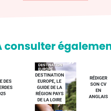
A consulter égalemen
NATION
RÉDIGER
PE, LE
FAIRE UN
SON CV
 DE LA
STAGE À
EN
N PAYS
L'ÉTRANGE
ANGLAIS
 LOIRE