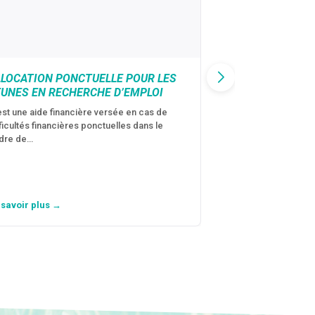
LLOCATION PONCTUELLE POUR LES
CAF : AIDE D’U
EUNES EN RECHERCHE D’EMPLOI
VICTIMES DE V
CONJUGALES
est une aide financière versée en cas de
fficultés financières ponctuelles dans le
C’est une aide fina
dre de…
violences conjugal
personne avec…
 savoir plus →
En savoir plus →