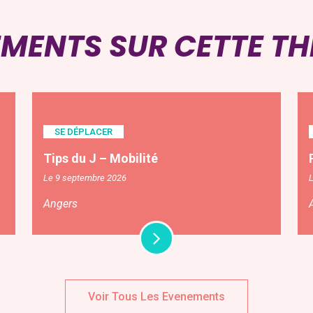
EMENTS SUR CETTE T
SE DÉPLACER
Tips du J – Mobilité
Le 9 septembre 2026
L
Angers
Voir Tous Les Evenements