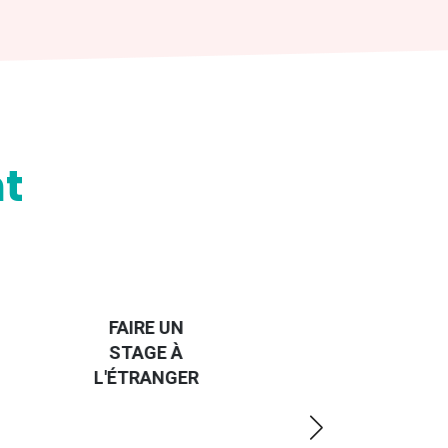
t
HANDI-
CAP SUR
TROUVER
L'EUROPE
UN JOB À
ET UN
R
L'ÉTRANGER
PEU
PLUS
LOIN