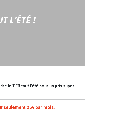
T L’ÉTÉ !
re le TER tout l’été pour un prix super
ur seulement 25€ par mois.