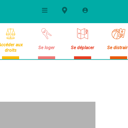
Accéder aux
Se loger
Se déplacer
Se distrai
droits