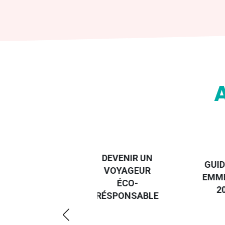
DESTI
DEVENIR UN
GUIDE DES
EURO
VOYAGEUR
EMMERDES
GUIDE
ÉCO-
2025
RÉGIO
RÉSPONSABLE
DE LA