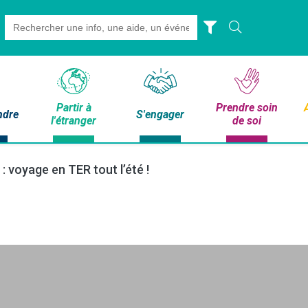
Search
for:
Partir à
Prendre soin
ndre
S'engager
l'étranger
de soi
: voyage en TER tout l’été !