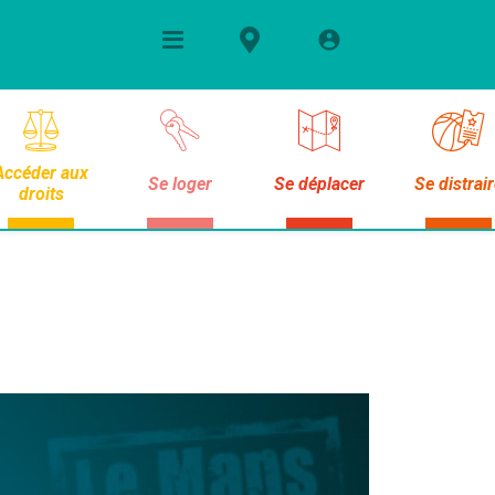
Accéder aux
Se loger
Se déplacer
Se distrai
droits