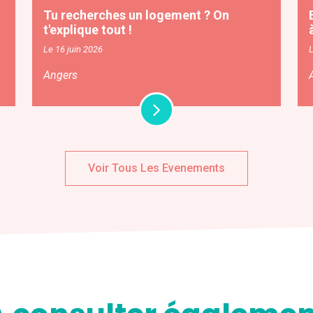
Tu recherches un logement ? On
t'explique tout !
Le 16 juin 2026
Angers
Voir Tous Les Evenements