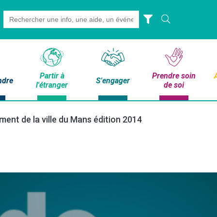
Search
for:
Partir à
Prendre soin
ndre
S'engager
l'étranger
de soi
ent de la ville du Mans édition 2014