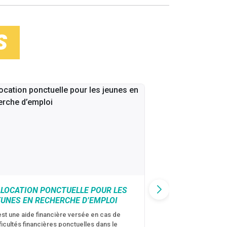
S
LLOCATION PONCTUELLE POUR LES
CAF : AIDE D’U
EUNES EN RECHERCHE D’EMPLOI
VICTIMES DE V
CONJUGALES
est une aide financière versée en cas de
fficultés financières ponctuelles dans le
C’est une aide fina