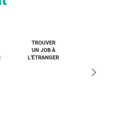
t
HANDI-
CAP SUR
TROUVER
L'EUROPE
UN JOB À
ET UN
R
L'ÉTRANGER
PEU
PLUS
LOIN