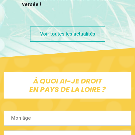
versée !
Voir toutes les actualités
À QUOI AI-JE DROIT
EN PAYS DE LA LOIRE ?