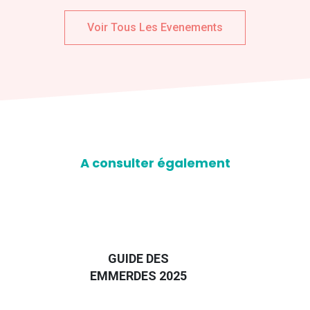
Voir Tous Les Evenements
A consulter également
D
GUIDE DES
EURO
EMMERDES 2025
LA 