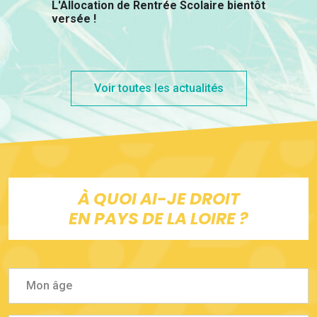
L'Allocation de Rentrée Scolaire bientôt
versée !
Voir toutes les actualités
À QUOI AI-JE DROIT
EN PAYS DE LA LOIRE ?