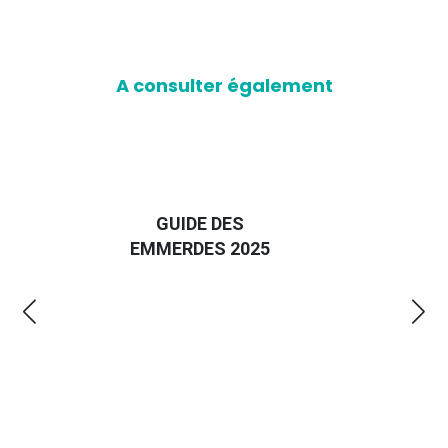
A consulter également
D
GUIDE DES
EURO
EMMERDES 2025
LA 