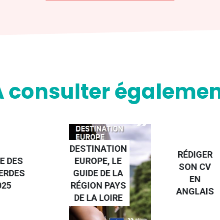
A consulter égalemen
NATION
RÉDIGER
PE, LE
FAIRE UN
SON CV
 DE LA
STAGE À
EN
N PAYS
L'ÉTRANGE
ANGLAIS
 LOIRE