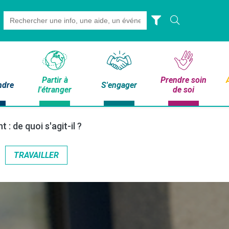
Search
for:
Partir à
Prendre soin
ndre
S'engager
l'étranger
de soi
 : de quoi s'agit-il ?
TRAVAILLER