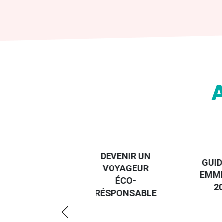
DESTI
DEVENIR UN
GUIDE DES
EURO
VOYAGEUR
EMMERDES
GUIDE
ÉCO-
2025
RÉGIO
RÉSPONSABLE
DE LA