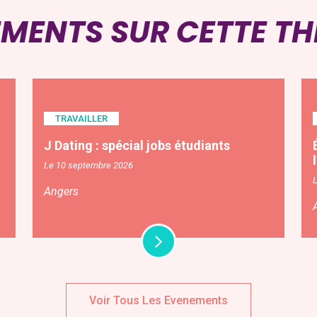
EMENTS SUR CETTE T
TRAVAILLER
J Dating : spécial jobs étudiants
Le 10 septembre 2026
Angers
Voir Tous Les Evenements