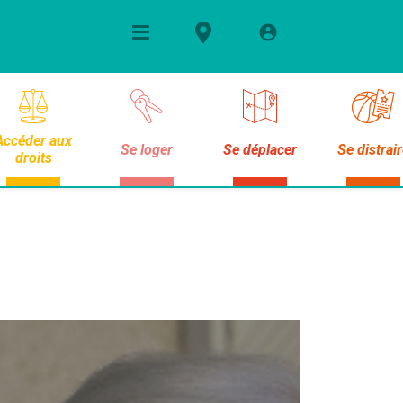
Accéder aux
Se loger
Se déplacer
Se distrai
droits