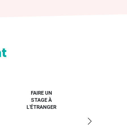
t
HANDI-
CAP SUR
TROUVER
L'EUROPE
UN JOB À
ET UN
R
L'ÉTRANGER
PEU
PLUS
LOIN