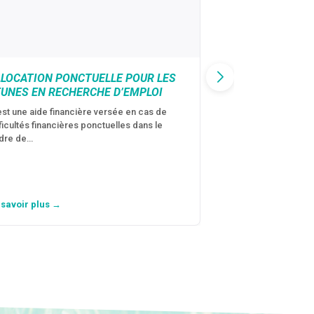
LLOCATION PONCTUELLE POUR LES
CAF : AIDE D’U
EUNES EN RECHERCHE D’EMPLOI
VICTIMES DE V
CONJUGALES
est une aide financière versée en cas de
fficultés financières ponctuelles dans le
C’est une aide fina
dre de…
violences conjugal
personne avec…
 savoir plus →
En savoir plus →