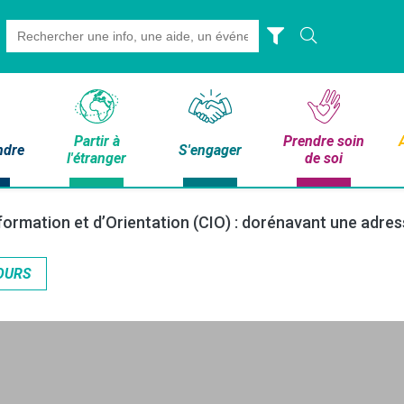
Search
for:
Partir à
Prendre soin
ndre
S'engager
l'étranger
de soi
formation et d’Orientation (CIO) : dorénavant une adre
OURS