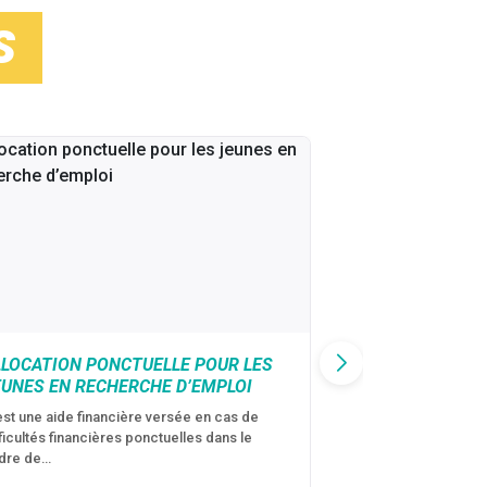
S
LLOCATION PONCTUELLE POUR LES
CAF : AIDE D’U
EUNES EN RECHERCHE D’EMPLOI
VICTIMES DE V
CONJUGALES
est une aide financière versée en cas de
fficultés financières ponctuelles dans le
C’est une aide fina
dre de…
violences conjugal
personne avec…