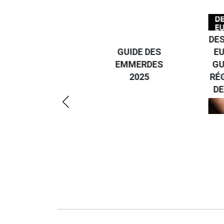
DESTI
DEVENIR UN
GUIDE DES
EURO
VOYAGEUR
EMMERDES
GUIDE
ÉCO-
2025
RÉGIO
RÉSPONSABLE
DE LA