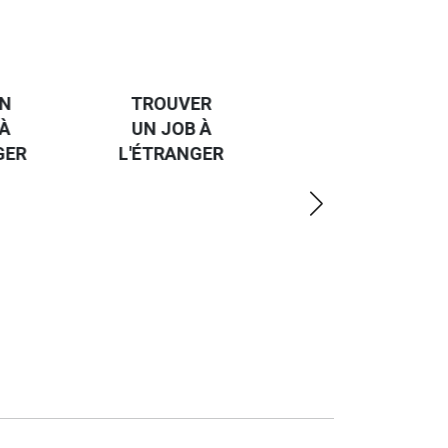
HANDI-
CAP SUR
TROUVER
L'EUROPE
UN JOB À
ET UN
R
L'ÉTRANGER
PEU
PLUS
LOIN