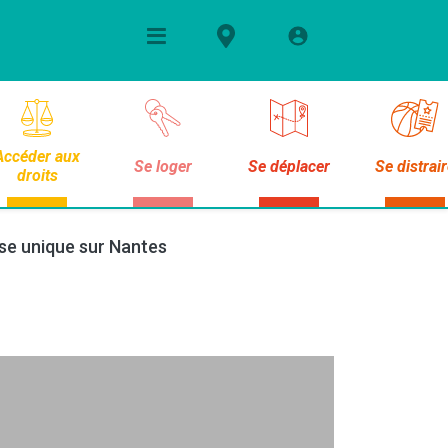
Accéder aux
Se loger
Se déplacer
Se distrai
droits
sse unique sur Nantes