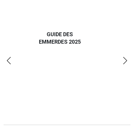
D
GUIDE DES
EURO
EMMERDES 2025
LA 