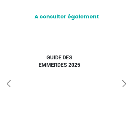
A consulter également
D
GUIDE DES
EURO
EMMERDES 2025
LA 