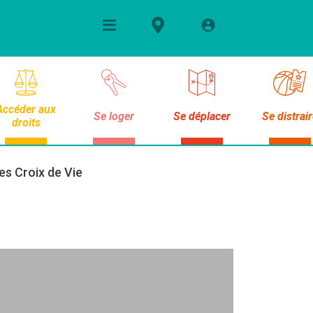
Accéder aux
Se loger
Se déplacer
Se distrai
droits
es Croix de Vie