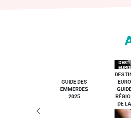
DESTI
DEVENIR UN
GUIDE DES
EURO
VOYAGEUR
EMMERDES
GUIDE
ÉCO-
2025
RÉGIO
RÉSPONSABLE
DE LA