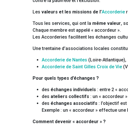
contre la pauvreté et l’exclusion.
Les
valeurs et les missions de l’
Accorderie
r
Tous les services, qui ont la
même valeur
, s
Chaque membre est appelé « accordeur ».
Les Accorderies facilitent les échanges cultu
Une trentaine d’associations locales constit
Accorderie de Nantes
(Loire-Atlantique),
Accorderie de Saint Gilles Croix de Vie
(V
Pour quels types d’échanges ?
des
échanges individuels
: entre 2 « acc
des
ateliers collectifs
: un « accordeur 
des
échanges associatifs
: l’objectif e
Exemple : un « accordeur » effectue une
Comment devenir « accordeur » ?