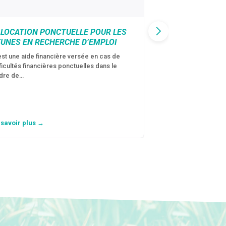
LLOCATION PONCTUELLE POUR LES
CAF : AIDE D’U
EUNES EN RECHERCHE D’EMPLOI
VICTIMES DE V
CONJUGALES
est une aide financière versée en cas de
fficultés financières ponctuelles dans le
C’est une aide fina
dre de…
violences conjugal
personne avec…
 savoir plus →
En savoir plus →