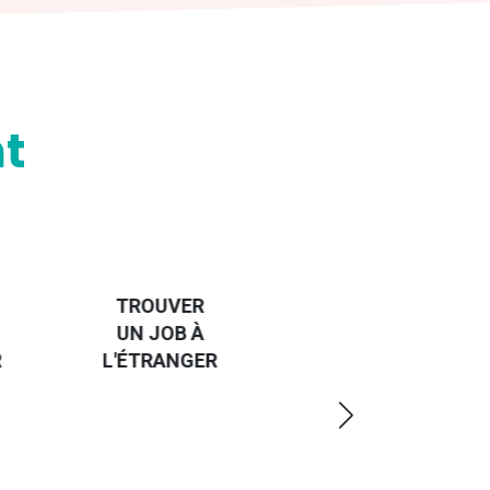
t
HANDI-
CAP SUR
TROUVER
L'EUROPE
UN JOB À
ET UN
R
L'ÉTRANGER
PEU
PLUS
LOIN