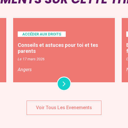
ACCÉDER AUX DROITS
Conseils et astuces pour toi et tes
parents
Le 17 mars 2026
Angers
Voir Tous Les Evenements