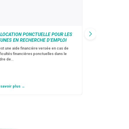
LLOCATION PONCTUELLE POUR LES
CAF : AIDE D’U
EUNES EN RECHERCHE D’EMPLOI
VICTIMES DE V
CONJUGALES
est une aide financière versée en cas de
fficultés financières ponctuelles dans le
C’est une aide fina
dre de…
violences conjugal
personne avec…
 savoir plus →
En savoir plus →