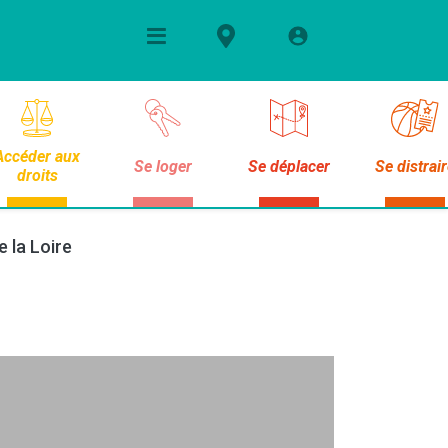
Accéder aux
Se loger
Se déplacer
Se distrai
droits
 la Loire