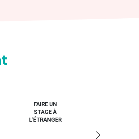
t
HANDI-
CAP SUR
TROUVER
L'EUROPE
UN JOB À
ET UN
R
L'ÉTRANGER
PEU
PLUS
LOIN