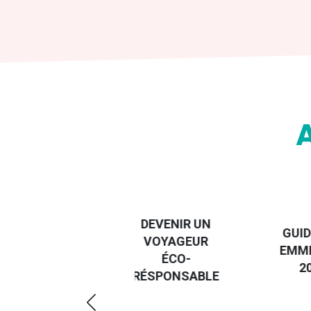
DESTI
DEVENIR UN
GUIDE DES
EURO
VOYAGEUR
EMMERDES
GUIDE
ÉCO-
2025
RÉGIO
RÉSPONSABLE
DE LA