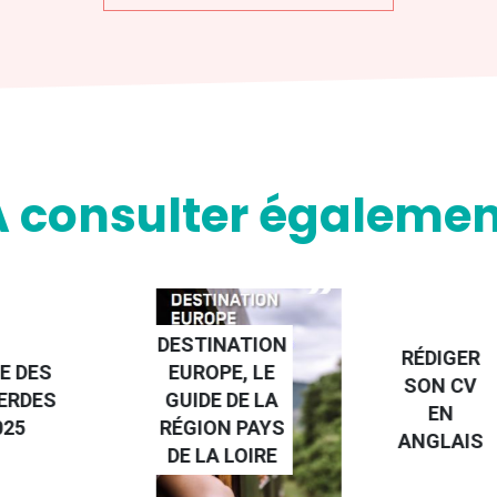
A consulter égalemen
NATION
RÉDIGER
PE, LE
FAIRE UN
SON CV
 DE LA
STAGE À
EN
N PAYS
L'ÉTRANGE
ANGLAIS
 LOIRE