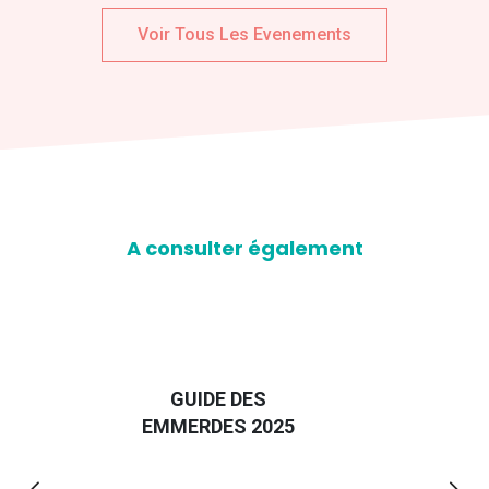
Voir Tous Les Evenements
A consulter également
D
GUIDE DES
EURO
EMMERDES 2025
LA 