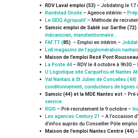
RDV Laval emploi (53)
– Jobdating le 17
Randstad Onsite
– Agence intérim –
Prép
Le GEIQ Agriqualif
– Méthode de recrutem
Samsic emploi de Sablé sur Sarthe (72)
mécanicien, manutentionnaire…
FAF.TT
(
85)
– Emploi en intérim –
Jobdat
Lidl magasins de l’agglomération nantai
Maison de l’emploi Rezé Pont Rousseau
La Poste 44
– RDV le 4 octobre à 9h30 –
U Logistique site Carquefou et Nantes At
Val Nantais à St Julien de Concelles (44)
conditonnement, conducteurs de lignes 
Samsic (44) et la MDE Nantes est
– Pré 
service
RGIS
– Pré-recrutement le 9 octobre –
In
Les agences Century 21
– A l’occasion d
d’infos auprès du Conseiller Pôle emplo
Maison de l’emploi Nantes Centre (44)
–