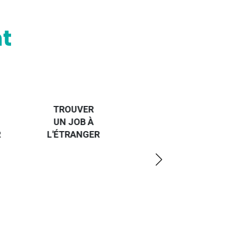
t
HANDI-
CAP SUR
TROUVER
L'EUROPE
UN JOB À
ET UN
R
L'ÉTRANGER
PEU
PLUS
LOIN