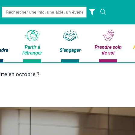
Search
for:
Partir à
Prendre soin
ndre
S'engager
l'étranger
de soi
rute en octobre ?