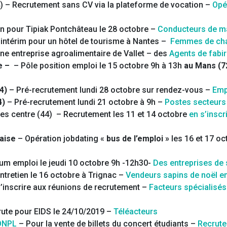
) – Recrutement sans CV via la plateforme de vocation –
Opé
n pour Tipiak Pontchâteau le 28 octobre –
Conducteurs de ma
intérim pour un hôtel de tourisme à Nantes –
Femmes de cha
ne entreprise agroalimentaire de Vallet – des
Agents de fabir
re –
– Pôle position emploi le 15 octobre 9h à 13h
au Mans (7
4)
– Pré-recrutement lundi 28 octobre sur rendez-vous –
Emp
4)
– Pré-recrutement lundi 21 octobre à 9h –
Postes secteurs 
es centre (44) – Recrutement les 11 et 14 octobre
en s’inscr
aise
– Opération jobdating «
bus de l’emploi »
les 16 et 17 o
um emploi le jeudi 10 octobre 9h -12h30-
Des entreprises de 
ntretien le 16 octobre à Trignac –
Vendeurs sapins de noël en
’inscrire aux réunions de recrutement –
Facteurs spécialisés 
rute pour EIDS le 24/10/2019 –
Téléacteurs
 ONPL
– Pour la vente de billets du concert étudiants –
Recrute