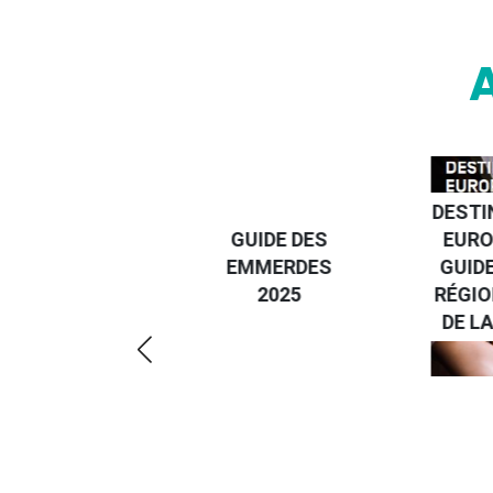
DESTI
DEVENIR UN
GUIDE DES
EURO
VOYAGEUR
EMMERDES
GUIDE
ÉCO-
2025
RÉGIO
RÉSPONSABLE
DE LA