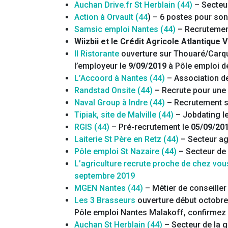
Auchan Drive.fr St Herblain (44)
– Secteur
Action à Orvault (44
) – 6 postes pour so
Samsic emploi Nantes (44)
– Recrutemen
Wiizbii et le Crédit Agricole Atlantique
Il Ristorante
ouverture sur Thouaré/Carqu
l’employeur le
9/09/2019
à Pôle emploi de
L’Accoord à Nantes (44)
– Association de
Randstad Onsite (44)
– Recrute pour une 
Naval Group à Indre (44)
– Recrutement sa
Tipiak, site de Malville (44)
– Jobdating l
RGIS (44)
– Pré-recrutement le
05/09/20
Laiterie St Père en Retz (44)
– Secteur ag
Pôle emploi St Nazaire (44)
– Secteur de
L’agriculture recrute proche de chez vo
septembre 2019
MGEN Nantes (44)
– Métier de conseiller
Les 3 Brasseurs
ouverture début octobre
Pôle emploi Nantes Malakoff, confirmez 
Auchan St Herblain (44)
– Secteur de la 