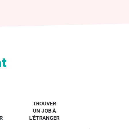
t
HANDI-
CAP SUR
TROUVER
L'EUROPE
UN JOB À
ET UN
R
L'ÉTRANGER
PEU
PLUS