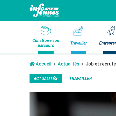
Construire son
Travailler
Entrepre
parcours
Accueil
Actualités
Job et recrute
ACTUALITÉS
TRAVAILLER