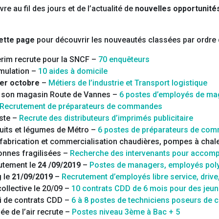
e au fil des jours et de l’actualité de
nouvelles opportunité
ette page
pour découvrir les nouveautés classées par ordre d
erim recrute pour la SNCF –
70 enquêteurs
mulation –
10 aides à domicile
er octobre
–
Métiers de l’industrie et Transport logistique
 son magasin Route de Vannes –
6 postes d’employés de ma
Recrutement de préparateurs de commandes
oste –
Recrute des distributeurs d’imprimés publicitaire
ruits et légumes de Métro –
6 postes de préparateurs de co
 fabrication et commercialisation chaudières, pompes à chal
onnes fragilisées –
Recherche des intervenants pour accomp
utement le
24 /09/2019
–
Postes de managers, employés polyv
 le
21/09/2019
–
Recrutement d’employés libre service, driv
collective le 20/09 –
10 contrats CDD de 6 mois pour des jeu
i de contrats CDD –
6 à 8 postes de techniciens poseurs de 
e de l’air recrute –
Postes niveau 3ème à Bac + 5