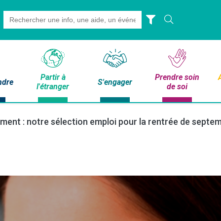
Search
for:
Partir à
Prendre soin
ndre
S'engager
l'étranger
de soi
ment : notre sélection emploi pour la rentrée de septe