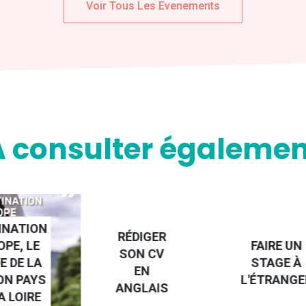
Voir Tous Les Evenements
A consulter égalemen
NATION
RÉDIGER
PE, LE
FAIRE UN
SON CV
 DE LA
STAGE À
EN
N PAYS
L'ÉTRANGE
ANGLAIS
 LOIRE