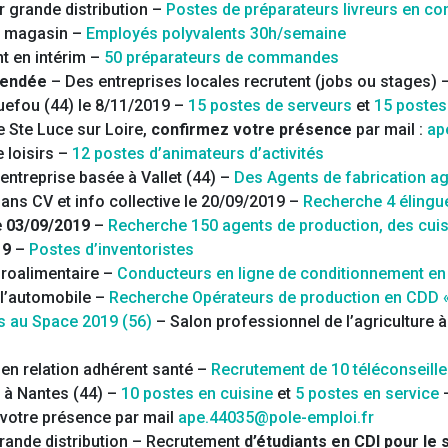
 grande distribution –
Postes de préparateurs livreurs en co
n magasin –
Employés polyvalents 30h/semaine
t en intérim –
50 préparateurs de commandes
 Vendée
– Des entreprises locales recrutent (jobs ou stages) 
efou (44) le 8/11/2019 –
15 postes de serveurs
et
15 postes
 Ste Luce sur Loire,
confirmez votre présence
par mail :
ap
 loisirs –
12 postes d’animateurs d’activités
entreprise basée à Vallet (44) –
Des Agents de fabrication ag
ns CV et info collective le 20/09/2019 –
Recherche 4 élingu
e
03/09/2019
–
Recherche 150 agents de production, des cuis
19
–
Postes d’inventoristes
roalimentaire –
Conducteurs en ligne de conditionnement en 
 l’automobile –
Recherche Opérateurs de production en CDD «
us au Space 2019 (56)
– Salon professionnel de l’agriculture
 en relation adhérent santé –
Recrutement de 10 téléconseill
 à Nantes (44) –
10 postes en cuisine
et
5 postes en service
–
votre présence par mail
ape.44035@pole-emploi.fr
grande distribution – Recrutement
d’étudiants en CDI pour le