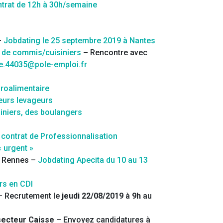
ntrat de 12h à 30h/semaine
–
Jobdating le 25 septembre 2019 à Nantes
 de commis/cuisiniers
– Rencontre avec
e.44035@pole-emploi.fr
roalimentaire
eurs levageurs
iniers, des boulangers
contrat de Professionnalisation
 urgent »
 à Rennes –
Jobdating Apecita du 10 au 13
ers en CDI
 Recrutement le
jeudi 22/08/2019
à
9h
au
 secteur Caisse
– Envoyez candidatures à