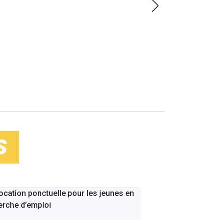
LOIN
S