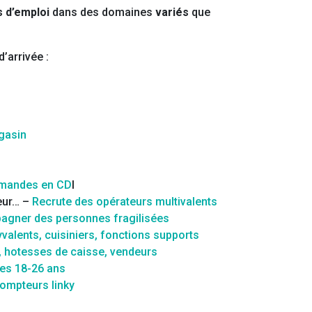
s d’emploi
dans des domaines
variés
que
’arrivée :
gasin
mmandes en CD
I
eur… –
Recrute des opérateurs multivalents
agner des personnes fragilisées
alents, cuisiniers, fonctions supports
e, hotesses de caisse, vendeurs
nes 18-26 ans
compteurs linky