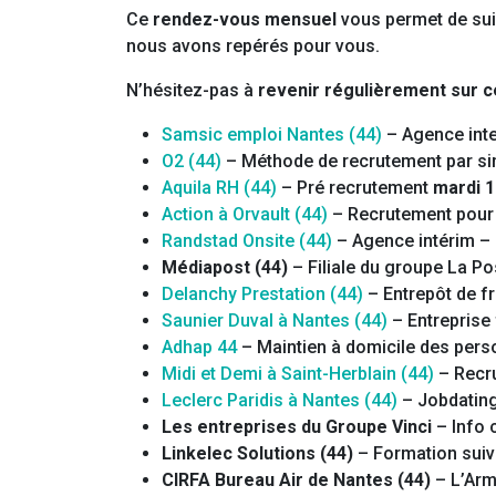
Ce
rendez-vous mensuel
vous permet de suivr
nous avons repérés pour vous.
N’hésitez-pas à
revenir régulièrement sur c
Samsic emploi Nantes (44)
– Agence int
O2 (44)
– Méthode de recrutement par si
Aquila RH (44)
– Pré recrutement
mardi 1
Action à Orvault (44)
– Recrutement pour
Randstad Onsite (44)
– Agence intérim –
Médiapost (44)
– Filiale du groupe La P
Delanchy Prestation (44)
– Entrepôt de f
Saunier Duval à Nantes (44)
– Entreprise
Adhap 44
– Maintien à domicile des pers
Midi et Demi à Saint-Herblain (44)
– Recr
Leclerc Paridis à Nantes (44)
– Jobdating
Les entreprises du Groupe Vinci
– Info 
Linkelec Solutions (44)
– Formation suiv
CIRFA Bureau Air de Nantes (44)
– L’Armé