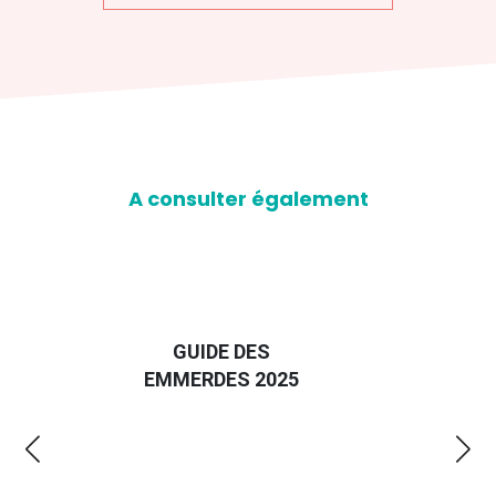
A consulter également
D
GUIDE DES
EURO
EMMERDES 2025
LA 