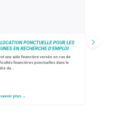
LLOCATION PONCTUELLE POUR LES
CAF : AIDE D’U
EUNES EN RECHERCHE D’EMPLOI
VICTIMES DE V
CONJUGALES
est une aide financière versée en cas de
fficultés financières ponctuelles dans le
C’est une aide fina
dre de…
violences conjugal
personne avec…
 savoir plus →
En savoir plus →