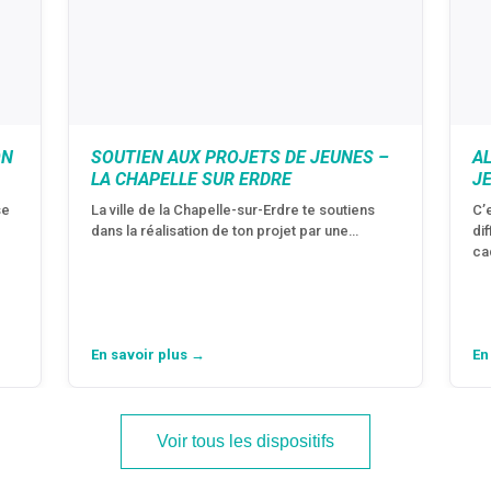
ON
SOUTIEN AUX PROJETS DE JEUNES –
A
LA CHAPELLE SUR ERDRE
J
se
La ville de la Chapelle-sur-Erdre te soutiens
C’
dans la réalisation de ton projet par une…
di
ca
En savoir plus →
En
Voir tous les dispositifs