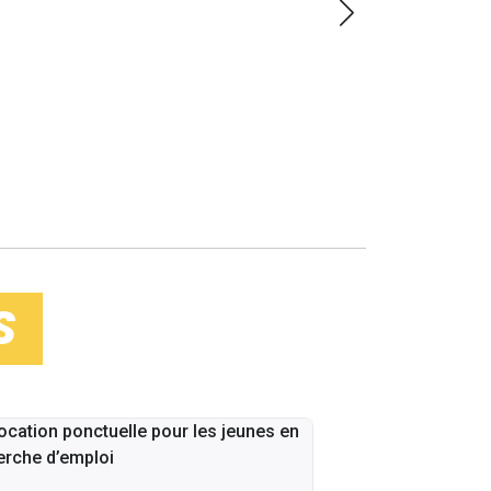
LOIN
S