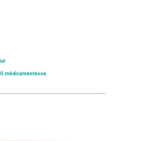
ial
VG médicamenteuse
.