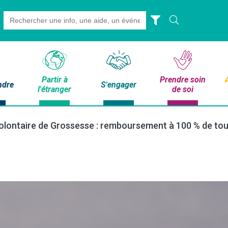
Search
for:
Partir à
Prendre soin
ndre
S'engager
l'étranger
de soi
olontaire de Grossesse : remboursement à 100 % de tou