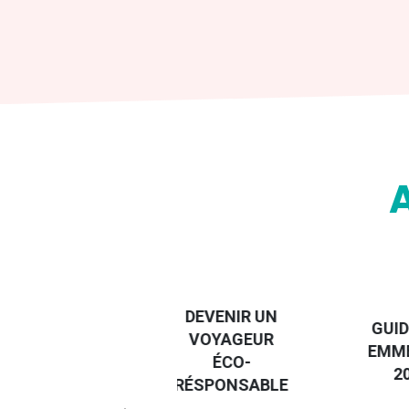
DESTI
DEVENIR UN
GUIDE DES
EURO
VOYAGEUR
EMMERDES
GUIDE
ÉCO-
2025
RÉGIO
RÉSPONSABLE
DE LA