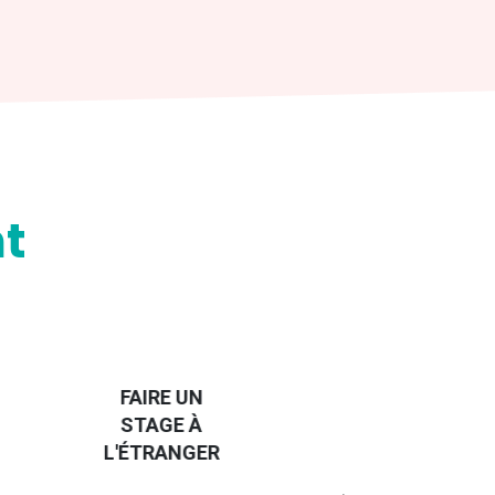
t
HANDI-
CAP SUR
TROUVER
L'EUROPE
UN JOB À
ET UN
R
L'ÉTRANGER
PEU
PLUS