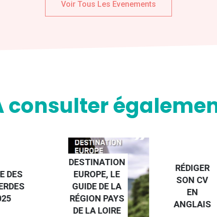
Voir Tous Les Evenements
A consulter égalemen
NATION
RÉDIGER
PE, LE
FAIRE UN
SON CV
 DE LA
STAGE À
EN
N PAYS
L'ÉTRANGE
ANGLAIS
 LOIRE