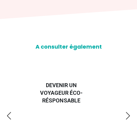
A consulter également
GUIDE DES
EUR
EMMERDES 2025
LA