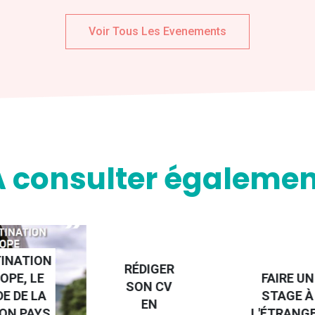
Voir Tous Les Evenements
A consulter égalemen
NATION
RÉDIGER
PE, LE
FAIRE UN
SON CV
 DE LA
STAGE À
EN
N PAYS
L'ÉTRANGE