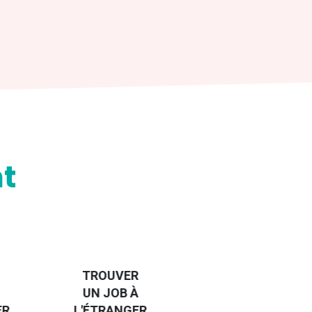
t
HANDI-
CAP SUR
TROUVER
L'EUROPE
UN JOB À
ET UN
R
L'ÉTRANGER
PEU