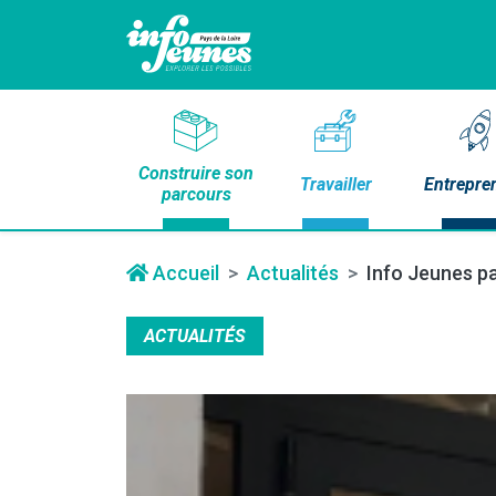
Construire son
Travailler
Entrepre
parcours
Accueil
Actualités
Info Jeunes pa
ACTUALITÉS