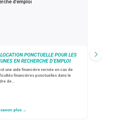
LLOCATION PONCTUELLE POUR LES
CAF : AIDE D’U
EUNES EN RECHERCHE D’EMPLOI
VICTIMES DE V
CONJUGALES
est une aide financière versée en cas de
fficultés financières ponctuelles dans le
C’est une aide fina
dre de…
violences conjugal
personne avec…
 savoir plus →
En savoir plus →