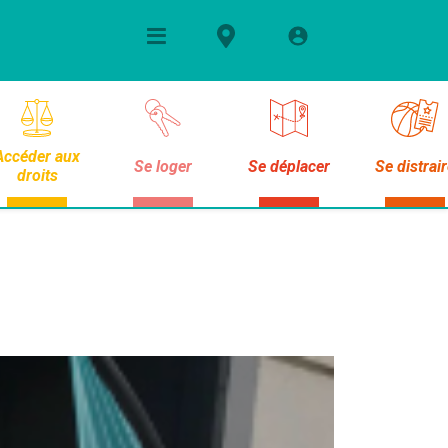
Accéder aux
Se loger
Se déplacer
Se distrai
droits