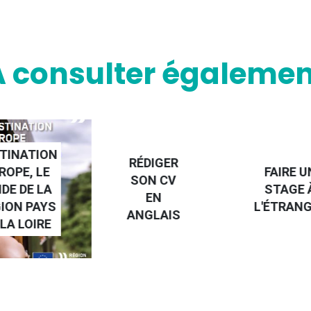
A consulter égalemen
NATION
RÉDIGER
PE, LE
FAIRE UN
SON CV
 DE LA
STAGE À
EN
N PAYS
L'ÉTRANGE
ANGLAIS
 LOIRE