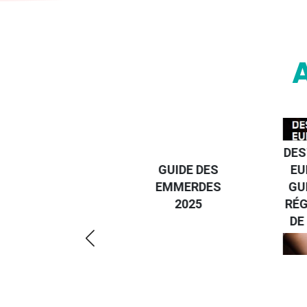
DESTI
DEVENIR UN
GUIDE DES
EURO
VOYAGEUR
EMMERDES
GUIDE
ÉCO-
2025
RÉGIO
RÉSPONSABLE
DE LA