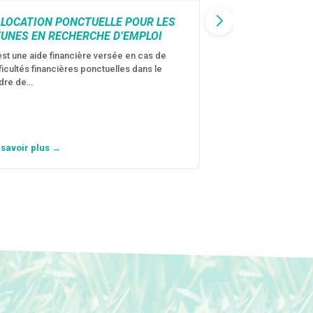
LLOCATION PONCTUELLE POUR LES
CAF : AIDE D’U
EUNES EN RECHERCHE D’EMPLOI
VICTIMES DE V
CONJUGALES
est une aide financière versée en cas de
fficultés financières ponctuelles dans le
C’est une aide fina
dre de…
violences conjugal
personne avec…
 savoir plus →
En savoir plus →