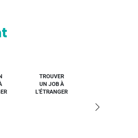
t
HANDI-
CAP SUR
TROUVER
L'EUROPE
UN JOB À
ET UN
R
L'ÉTRANGER
PEU
PLUS
LOIN