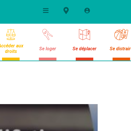
Accéder aux
Se loger
Se déplacer
Se distrai
droits