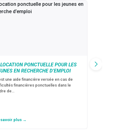
LLOCATION PONCTUELLE POUR LES
CAF : AIDE D’U
EUNES EN RECHERCHE D’EMPLOI
VICTIMES DE V
CONJUGALES
est une aide financière versée en cas de
fficultés financières ponctuelles dans le
C’est une aide fina
dre de…
violences conjugal
personne avec…
 savoir plus →
En savoir plus →