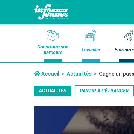
Construire son
Travailler
Entrepre
parcours
Accueil
Actualités
Gagne un pass 
ACTUALITÉS
PARTIR À L'ÉTRANGER