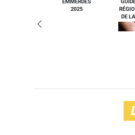
EMMERDES
GUIDE
ÉCO-
2025
RÉGIO
RÉSPONSABLE
DE LA