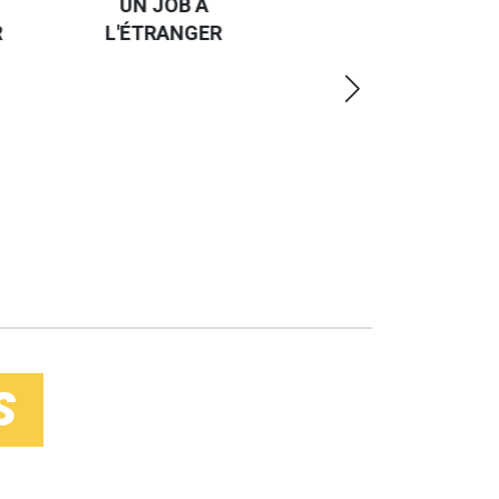
UN JOB À
ET UN
R
L'ÉTRANGER
PEU
PLUS
LOIN
S