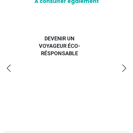
A consulter également
DEVENIR UN
VOYAGEUR ÉCO-
EM
RÉSPONSABLE