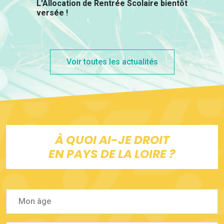
L'Allocation de Rentrée Scolaire bientôt
versée !
Voir toutes les actualités
À QUOI AI-JE DROIT
EN PAYS DE LA LOIRE ?