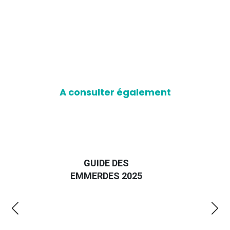
A consulter également
D
GUIDE DES
EURO
EMMERDES 2025
LA 