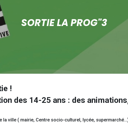
SORTIE LA PROG"3
ie !
on des 14-25 ans : des animations, 
e la ville ( mairie, Centre socio-culturel, lycée, supermarché…)