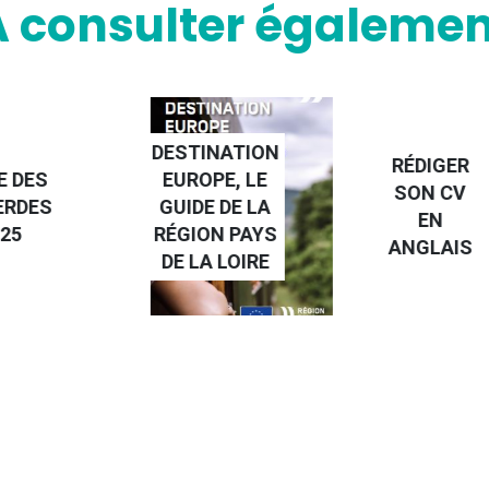
A consulter égalemen
NATION
RÉDIGER
PE, LE
FAIRE UN
SON CV
 DE LA
STAGE À
EN
N PAYS
L'ÉTRANGE
ANGLAIS
 LOIRE