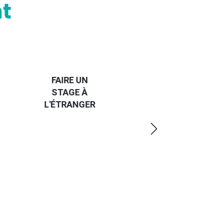
t
HANDI-
CAP SUR
TROUVER
L'EUROPE
UN JOB À
ET UN
R
L'ÉTRANGER
PEU
PLUS
LOIN