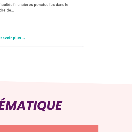
fficultés financières ponctuelles dans le
C’est une aide fina
dre de…
violences conjugal
personne avec…
 savoir plus →
En savoir plus →
HÉMATIQUE