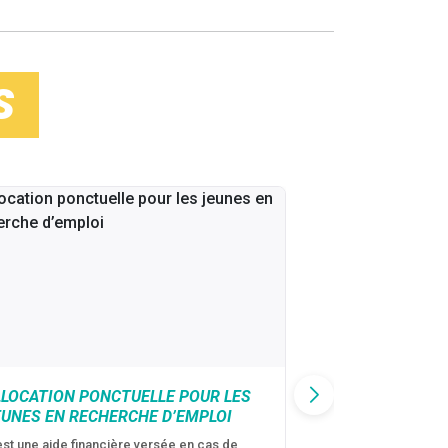
S
LLOCATION PONCTUELLE POUR LES
CAF : AIDE D’U
EUNES EN RECHERCHE D’EMPLOI
VICTIMES DE V
CONJUGALES
est une aide financière versée en cas de