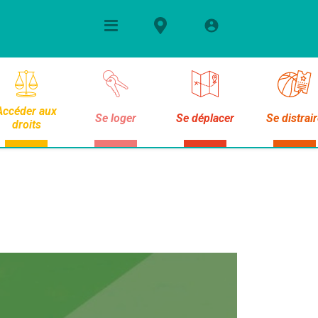
Accéder aux
Se loger
Se déplacer
Se distrai
droits