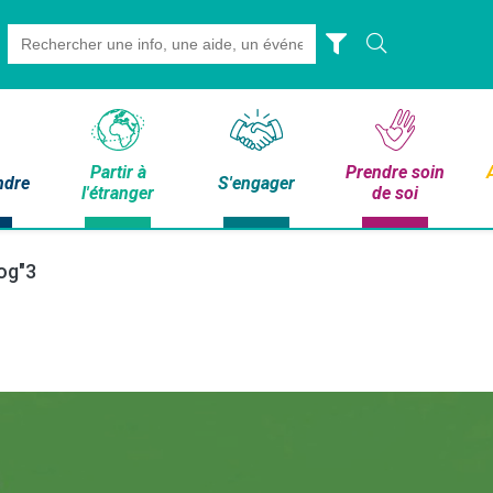
Search
for:
Partir à
Prendre soin
ndre
S'engager
l'étranger
de soi
og"3