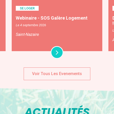
SE LOGER
Webinaire - SOS Galère Logement
!
Le 4 septembre 2026
L
Saint-Nazaire
Voir Tous Les Evenements
ACTUALITÉS