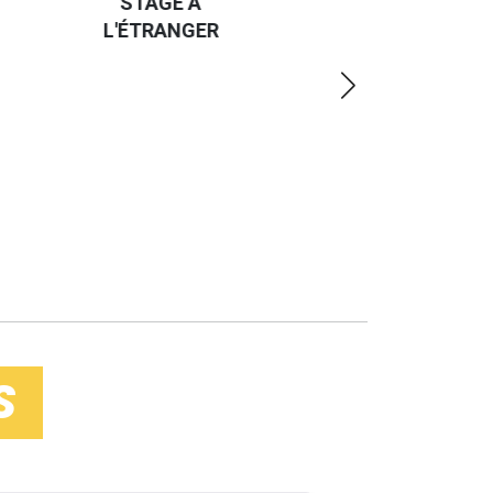
UN JOB À
ET UN
R
L'ÉTRANGER
PEU
PLUS
LOIN
S