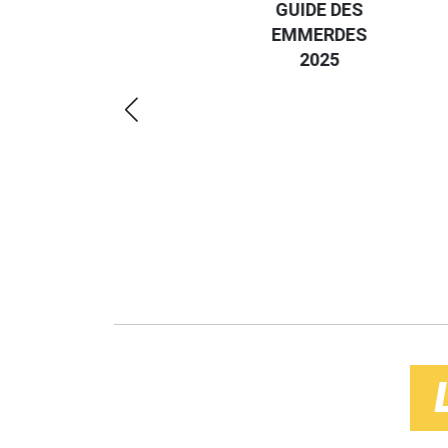
GUIDE DES
EURO
VOYAGEUR
EMMERDES
GUIDE
ÉCO-
2025
RÉGIO
RÉSPONSABLE
DE LA