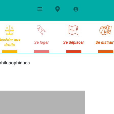
Accéder aux
Se loger
Se déplacer
Se distrai
droits
 philosophiques