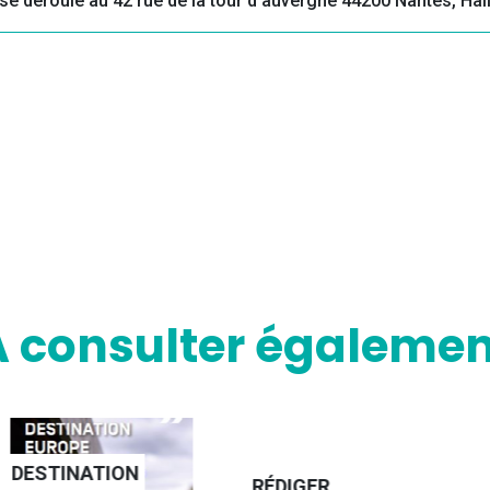
se déroule au 42 rue de la tour d’auvergne 44200 Nantes, Hal
A consulter égalemen
NATION
RÉDIGER