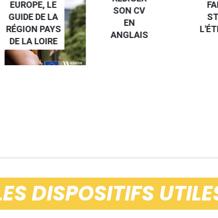
PE, LE
FAIRE UN
SON CV
 DE LA
STAGE À
EN
N PAYS
L'ÉTRANGE
ANGLAIS
 LOIRE
LES DISPOSITIFS UTILE