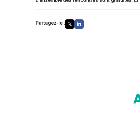
L’ensemble des rencontres sont gratuites. Et 
Partagez-le :
DESTI
DEVENIR UN