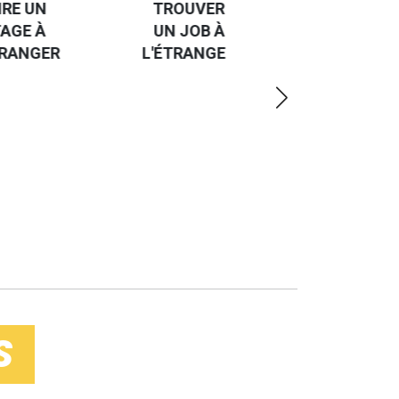
TROUVER
L'EUROPE
UN JOB À
ET UN
R
L'ÉTRANGER
PEU
PLUS
LOIN
S