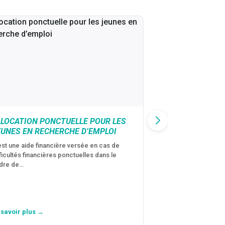
LLOCATION PONCTUELLE POUR LES
CAF : AIDE D’U
EUNES EN RECHERCHE D’EMPLOI
VICTIMES DE V
CONJUGALES
est une aide financière versée en cas de
fficultés financières ponctuelles dans le
C’est une aide fina
dre de…
violences conjugal
personne avec…
 savoir plus →
En savoir plus →