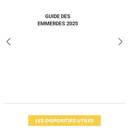
D
GUIDE DES
EURO
EMMERDES 2025
LA 
LES DISPOSITIFS UTILES