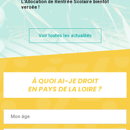
L'Allocation de Rentrée Scolaire bientôt
versée !
Voir toutes les actualités
À QUOI AI-JE DROIT
EN PAYS DE LA LOIRE ?