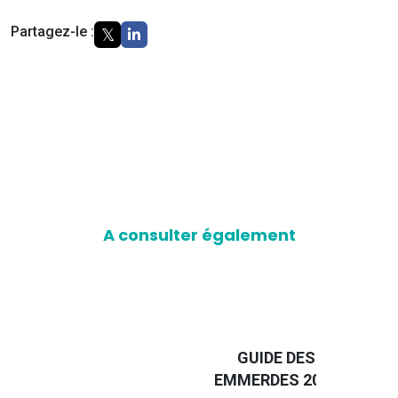
Partagez-le :
A consulter également
D
GUIDE DES
EURO
EMMERDES 2025
LA 