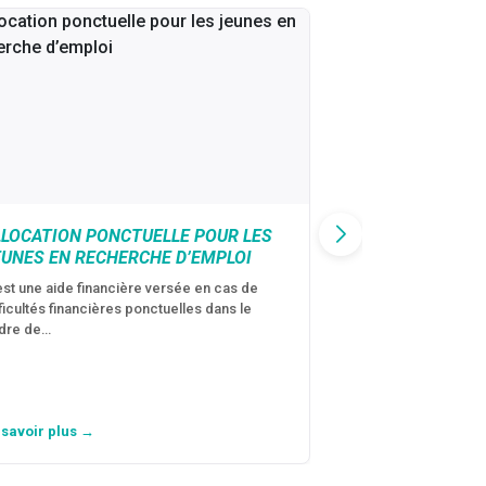
LLOCATION PONCTUELLE POUR LES
CAF : AIDE D’U
EUNES EN RECHERCHE D’EMPLOI
VICTIMES DE V
CONJUGALES
est une aide financière versée en cas de
fficultés financières ponctuelles dans le
C’est une aide fina
dre de…
violences conjugal
personne avec…
 savoir plus →
En savoir plus →