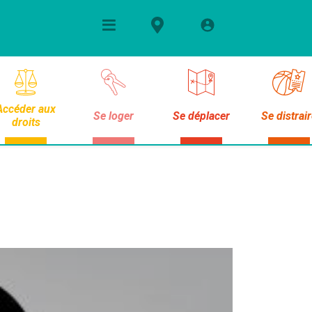
Accéder aux
Se loger
Se déplacer
Se distrai
droits