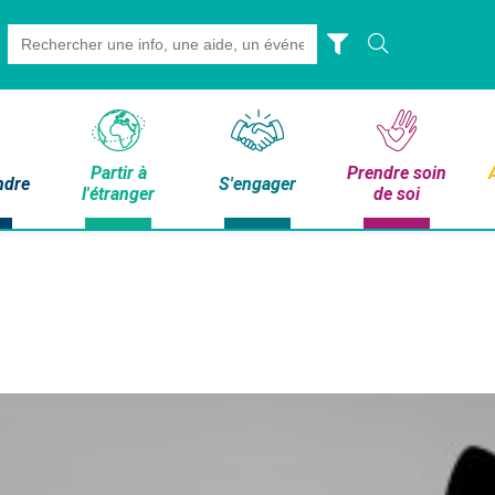
Search
for:
Partir à
Prendre soin
ndre
S'engager
l'étranger
de soi