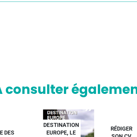
A consulter égalemen
NATION
RÉDIGER
PE, LE
FAIRE UN
SON CV