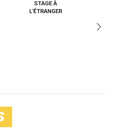
UN JOB À
ET UN
R
L'ÉTRANGER
PEU
PLUS
LOIN
S