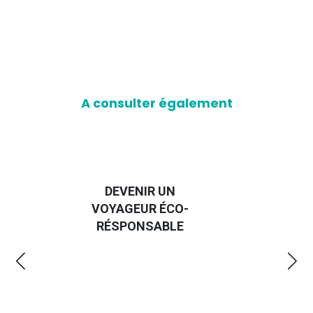
A consulter également
GUIDE DES
EU
EMMERDES 2025
L