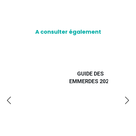
A consulter également
D
GUIDE DES
EURO
EMMERDES 2025
LA 