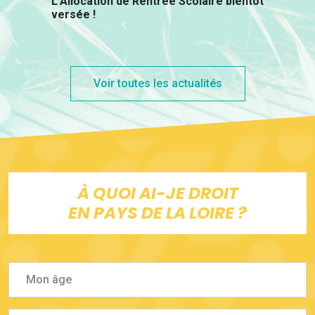
L'Allocation de Rentrée Scolaire bientôt
versée !
Voir toutes les actualités
À QUOI AI-JE DROIT
EN PAYS DE LA LOIRE ?