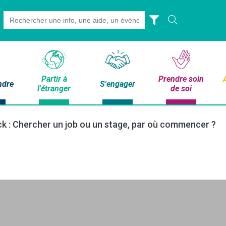
Search
for:
Partir à
Prendre soin
ndre
S'engager
l'étranger
de soi
ck : Chercher un job ou un stage, par où commencer ?