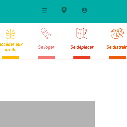
Accéder aux
Se loger
Se déplacer
Se distrai
droits