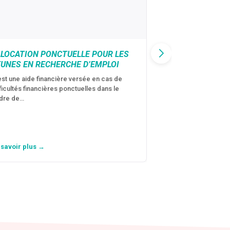
LLOCATION PONCTUELLE POUR LES
CAF : AIDE D’U
EUNES EN RECHERCHE D’EMPLOI
VICTIMES DE V
CONJUGALES
est une aide financière versée en cas de
fficultés financières ponctuelles dans le
C’est une aide fina
dre de…
violences conjugal
personne avec…
 savoir plus →
En savoir plus →