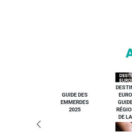
DESTI
DEVENIR UN
GUIDE DES
EURO
VOYAGEUR
EMMERDES
GUIDE
ÉCO-
2025
RÉGIO
RÉSPONSABLE
DE LA