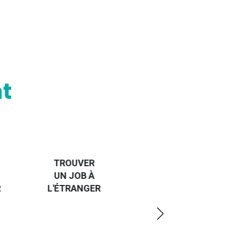
t
HANDI-
CAP SUR
TROUVER
L'EUROPE
UN JOB À
ET UN
R
L'ÉTRANGER
PEU
PLUS
LOIN