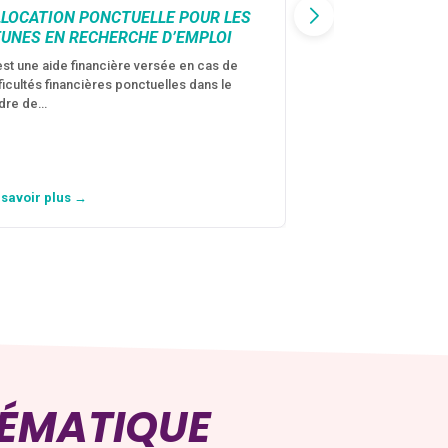
LLOCATION PONCTUELLE POUR LES
CAF : AIDE D’U
EUNES EN RECHERCHE D’EMPLOI
VICTIMES DE V
CONJUGALES
est une aide financière versée en cas de
fficultés financières ponctuelles dans le
C’est une aide fina
dre de…
violences conjugal
personne avec…
 savoir plus →
En savoir plus →
HÉMATIQUE