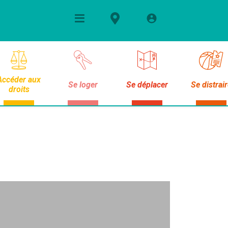
Accéder aux
Se loger
Se déplacer
Se distrai
droits