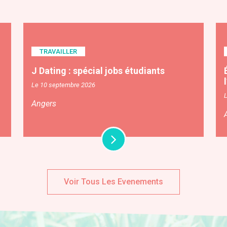
TRAVAILLER
J Dating : spécial jobs étudiants
Le 10 septembre 2026
Angers
Voir Tous Les Evenements