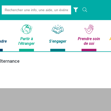
Search
for:
Partir à
Prendre soin
ndre
S'engager
l'étranger
de soi
’alternance