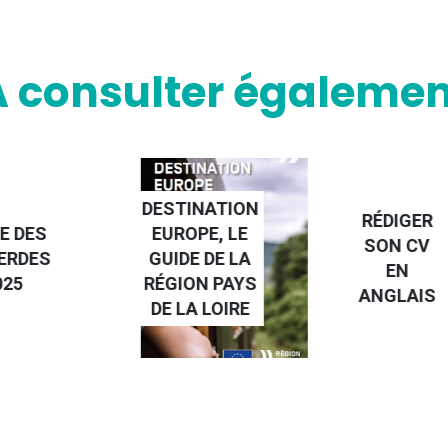
A consulter égalemen
NATION
RÉDIGER
PE, LE
FAIRE UN
SON CV
 DE LA
STAGE À
EN
N PAYS
L'ÉTRANGE
ANGLAIS
 LOIRE