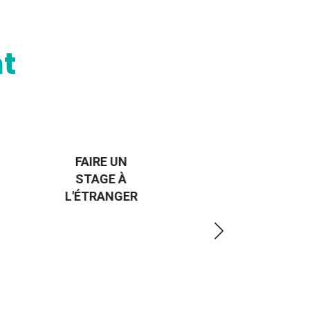
t
HANDI-
CAP SUR
TROUVER
L'EUROPE
UN JOB À
ET UN
R
L'ÉTRANGER
PEU
PLUS
LOIN