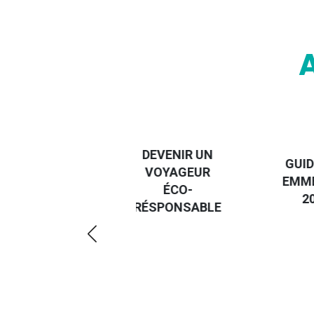
DESTI
DEVENIR UN
GUIDE DES
EURO
VOYAGEUR
EMMERDES
GUIDE
ÉCO-
2025
RÉGIO
RÉSPONSABLE
DE LA