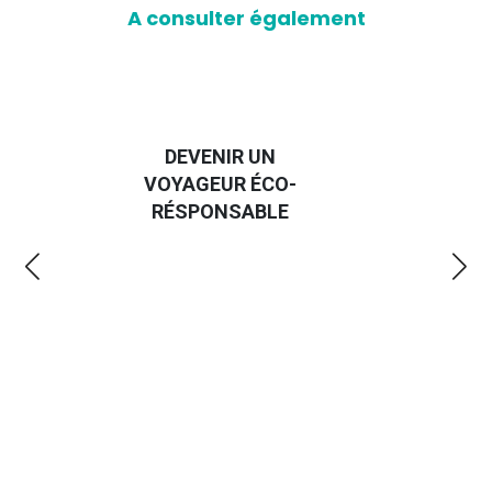
A consulter également
GUIDE DES
O-
EMMERDES 2025
E