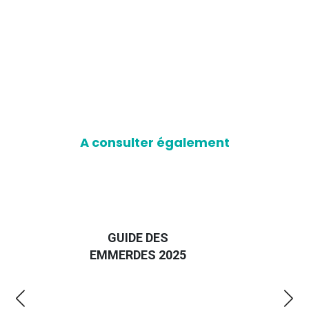
A consulter également
D
GUIDE DES
EURO
EMMERDES 2025
LA 