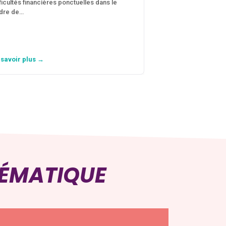
fficultés financières ponctuelles dans le
C’est une aide fina
dre de…
violences conjugal
personne avec…
 savoir plus →
En savoir plus →
HÉMATIQUE