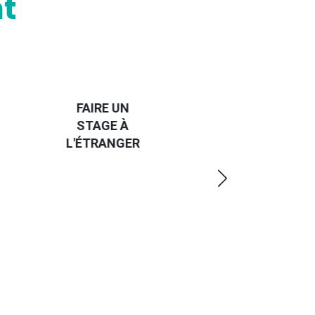
t
HANDI-
CAP SUR
TROUVER
L'EUROPE
UN JOB À
ET UN
R
L'ÉTRANGER
PEU
PLUS
LOIN