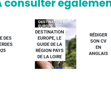
A consulter égalemen
NATION
RÉDIGER
PE, LE
FAIRE UN
SON CV
 DE LA
STAGE À
EN
N PAYS
L'ÉTRANGE
ANGLAIS
 LOIRE