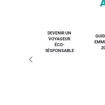
DESTI
DEVENIR UN
GUIDE DES
EURO
VOYAGEUR
EMMERDES
GUIDE
ÉCO-
2025
RÉGIO
RÉSPONSABLE
DE LA