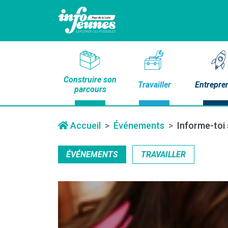
Construire son
Travailler
Entrepre
parcours
Accueil
Événements
Informe-toi 
ÉVÉNEMENTS
TRAVAILLER