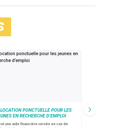
S
LLOCATION PONCTUELLE POUR LES
CAF : AIDE D’U
EUNES EN RECHERCHE D’EMPLOI
VICTIMES DE V
CONJUGALES
est une aide financière versée en cas de