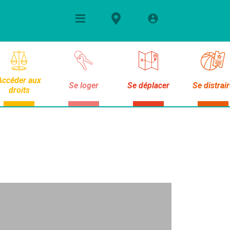
Accéder aux
Se loger
Se déplacer
Se distrai
droits