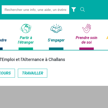
Search
for:
Partir à
Prendre soin
ndre
S'engager
l'étranger
de soi
'Emploi et l'Alternance à Challans
COURS
TRAVAILLER