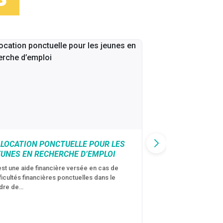
LLOCATION PONCTUELLE POUR LES
CAF : AIDE D’U
EUNES EN RECHERCHE D’EMPLOI
VICTIMES DE V
CONJUGALES
est une aide financière versée en cas de
fficultés financières ponctuelles dans le
C’est une aide fina
dre de…
violences conjugal
personne avec…