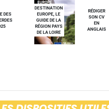
NATION
RÉDIGER
PE, LE
FAIRE UN
SON CV
 DE LA
STAGE À
EN
N PAYS
L'ÉTRANGE
ANGLAIS
 LOIRE
LES DISPOSITIFS UTILE