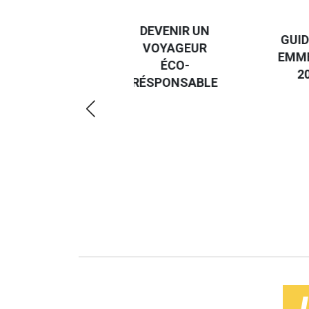
DESTI
DEVENIR UN
GUIDE DES
EURO
VOYAGEUR
EMMERDES
GUIDE
ÉCO-
2025
RÉGIO
RÉSPONSABLE
DE LA