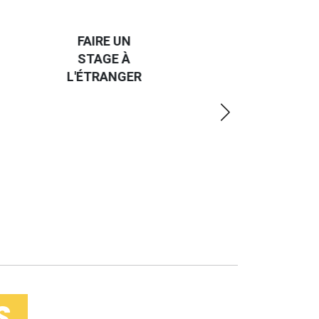
HANDI-
CAP SUR
TROUVER
L'EUROPE
UN JOB À
ET UN
R
L'ÉTRANGER
PEU
PLUS
LOIN
S