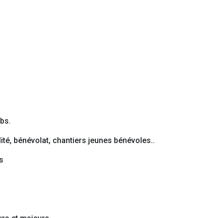
jobs.
lité, bénévolat, chantiers jeunes bénévoles..
s