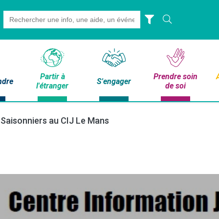
Search
for:
Partir à
Prendre soin
ndre
S'engager
l'étranger
de soi
Saisonniers au CIJ Le Mans