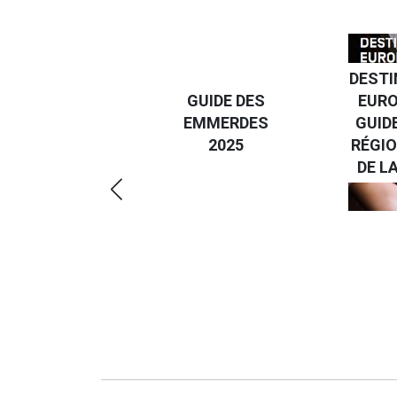
DESTI
DEVENIR UN
GUIDE DES
EURO
VOYAGEUR
EMMERDES
GUIDE
ÉCO-
2025
RÉGIO
RÉSPONSABLE
DE LA