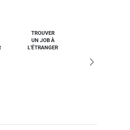
HANDI-
CAP SUR
TROUVER
L'EUROPE
UN JOB À
ET UN
R
L'ÉTRANGER
PEU
PLUS
LOIN