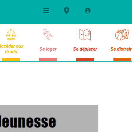
Accéder aux
Se loger
Se déplacer
Se distrai
droits