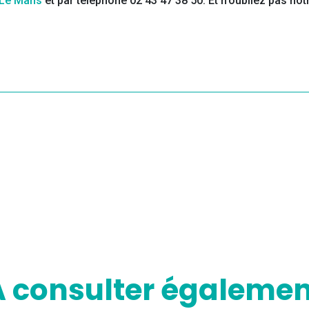
 Le Mans
et par téléphone 02 43 47 38 50. Et n’oubliez pas not
A consulter égalemen