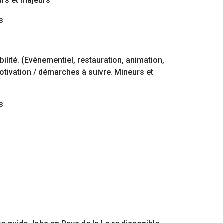
eurs et majeurs
s
ilité. (Evènementiel, restauration, animation,
motivation / démarches à suivre. Mineurs et
s