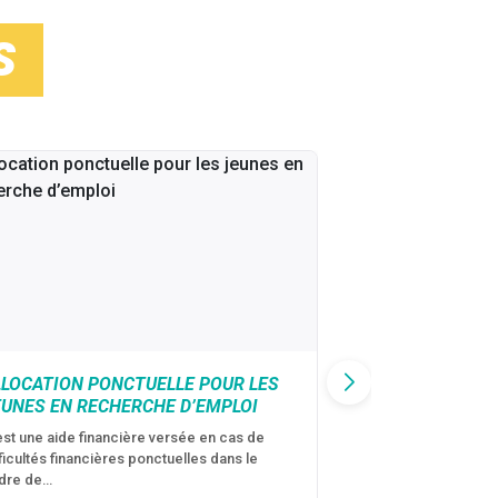
S
LLOCATION PONCTUELLE POUR LES
CAF : AIDE D’U
EUNES EN RECHERCHE D’EMPLOI
VICTIMES DE V
CONJUGALES
est une aide financière versée en cas de
fficultés financières ponctuelles dans le
C’est une aide fina
dre de…
violences conjugal