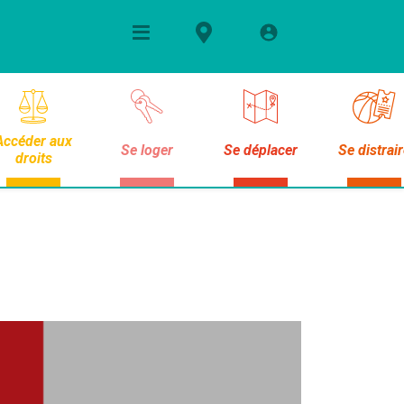
Accéder aux
Se loger
Se déplacer
Se distrai
droits