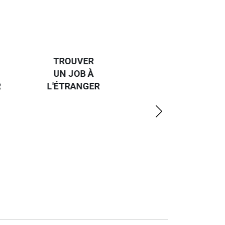
HANDI-
CAP SUR
TROUVER
L'EUROPE
UN JOB À
ET UN
R
L'ÉTRANGER
PEU
PLUS
LOIN