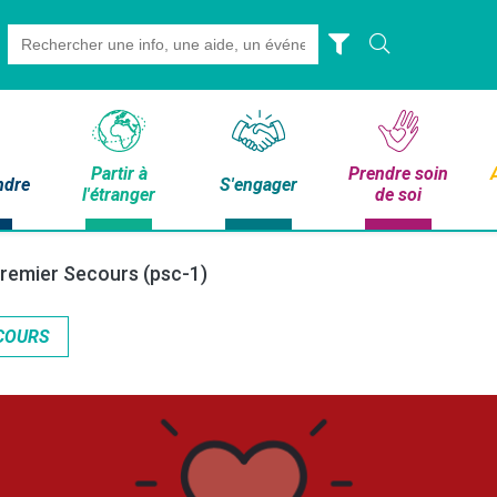
Search
for:
Partir à
Prendre soin
ndre
S'engager
l'étranger
de soi
remier Secours (psc-1)
COURS