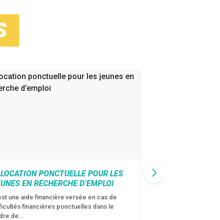
S
LLOCATION PONCTUELLE POUR LES
CAF : AIDE D’U
EUNES EN RECHERCHE D’EMPLOI
VICTIMES DE V
CONJUGALES
est une aide financière versée en cas de
fficultés financières ponctuelles dans le
C’est une aide fina
dre de…
violences conjugal