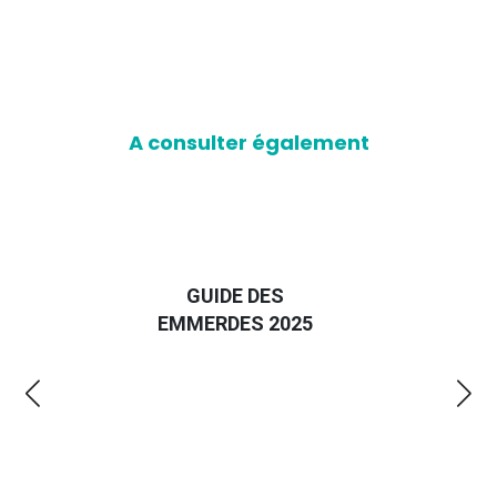
A consulter également
D
GUIDE DES
EURO
EMMERDES 2025
LA 