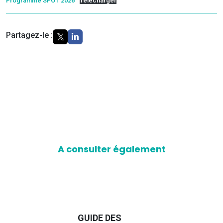
Programme SPOT 2026
Télécharger
Partagez-le :
A consulter également
D
GUIDE DES
EURO