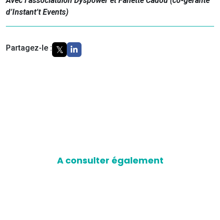
Avec l’associatuion Dyspower et Fanette Cadou (co-gérante
d’Instant’t Events)
Partagez-le :
A consulter également
D