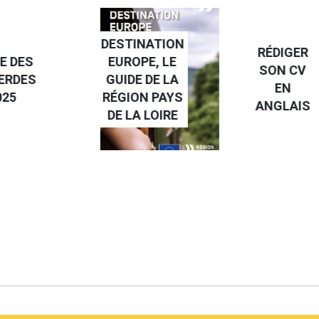
NATION
RÉDIGER
PE, LE
FAIRE UN
SON CV
 DE LA
STAGE À
EN
N PAYS
L'ÉTRANGE
ANGLAIS
 LOIRE