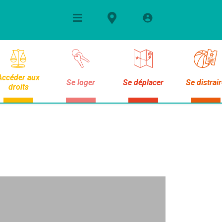
Accéder aux
Se loger
Se déplacer
Se distrai
droits