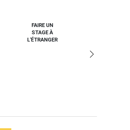
HANDI-
CAP SUR
TROUVER
L'EUROPE
UN JOB À
ET UN
R
L'ÉTRANGER
PEU
PLUS
LOIN