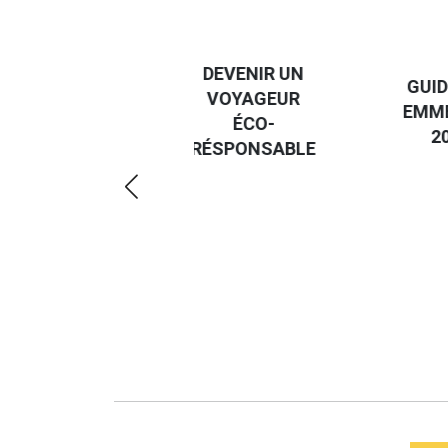
DESTI
DEVENIR UN
GUIDE DES
EURO
VOYAGEUR
EMMERDES
GUIDE
ÉCO-
2025
RÉGIO
RÉSPONSABLE
DE LA