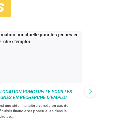
S
LLOCATION PONCTUELLE POUR LES
CAF : AIDE D’U
EUNES EN RECHERCHE D’EMPLOI
VICTIMES DE V
CONJUGALES
est une aide financière versée en cas de
fficultés financières ponctuelles dans le
C’est une aide fina
dre de…
violences conjugal
personne avec…