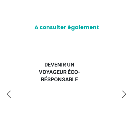
A consulter également
GUIDE DES
E
-
EMMERDES 2025
E